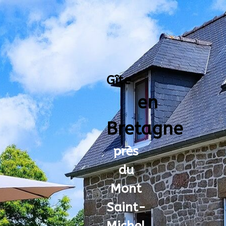
Gîte
en
Bretagne
près
du
Mont
Saint-
Michel