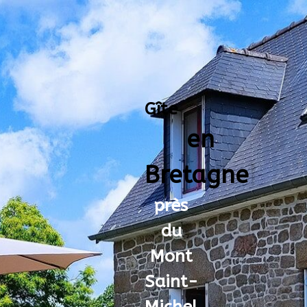
Gîte
en
Bretagne
près
du
Mont
Saint-
Michel