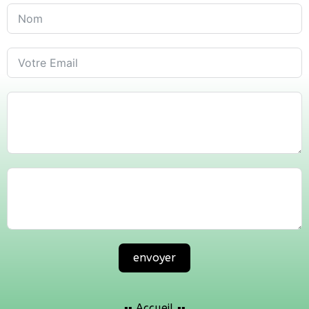
envoyer
▪️▪️ Accueil
▪️▪️