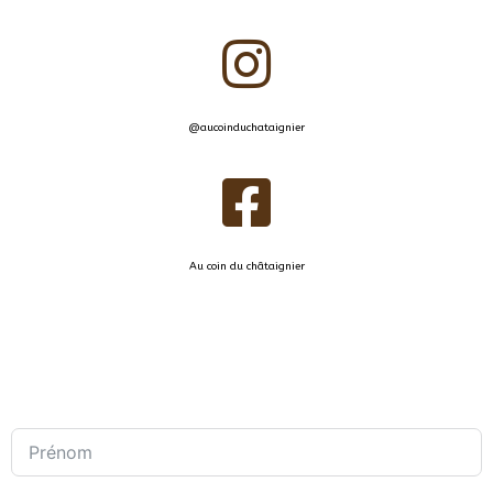
@aucoinduchataignier
Au coin du châtaignier